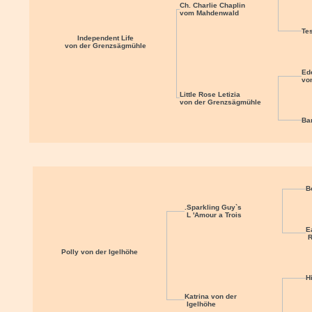
Ch. Charlie Chaplin
vom Mahdenwald
Te
Independent Life
von der Grenzsägmühle
Ed
vo
Little Rose Letizia
von der Grenzsägmühle
Ba
B
.
Sparkling Guy`s
L 'Amour a Trois
E
R
Polly von der Igelhöhe
H
Katrina von der
Igelhöhe